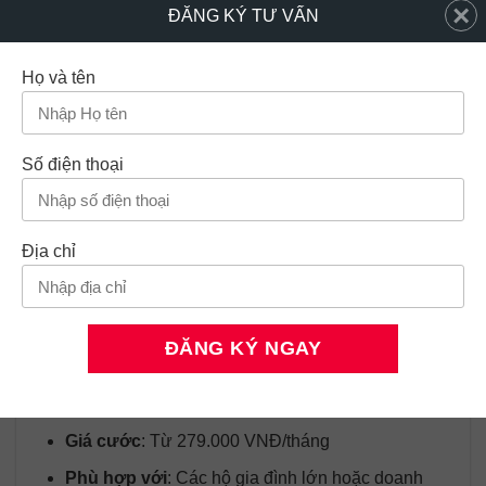
×
ĐĂNG KÝ TƯ VẤN
Tốc độ
: 300-1000Mbps
Giá cước
: Từ 229.000 VNĐ/tháng
Họ và tên
Phù hợp với
: Gia đình có từ 4-5 thành viên, kết
nối nhiều thiết bị cùng lúc và sử dụng Internet với
băng thông lớn cho học tập, làm việc và giải trí
Số điện thoại
HD.
Ưu đãi
: Miễn phí lắp đặt và tặng modem WiFi,
Địa chỉ
đồng thời nhận thêm tháng sử dụng miễn phí khi
đăng ký dài hạn.
4.4 Gói cước 400-1000Mbps – Dành cho nhu cầu
cao
Tốc độ
: 400-1000Mbps
Giá cước
: Từ 279.000 VNĐ/tháng
Phù hợp với
: Các hộ gia đình lớn hoặc doanh