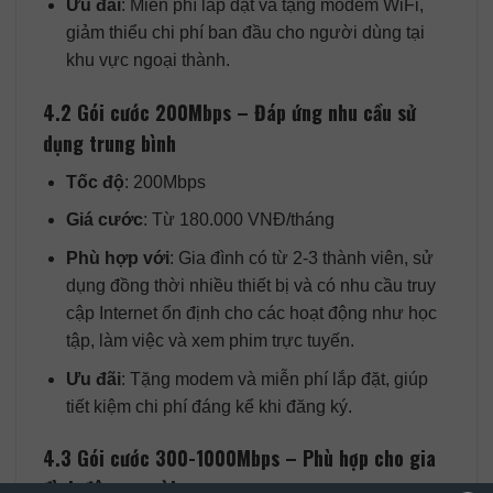
Ưu đãi
: Miễn phí lắp đặt và tặng modem WiFi,
giảm thiểu chi phí ban đầu cho người dùng tại
khu vực ngoại thành.
4.2 Gói cước 200Mbps – Đáp ứng nhu cầu sử
dụng trung bình
Tốc độ
: 200Mbps
Giá cước
: Từ 180.000 VNĐ/tháng
Phù hợp với
: Gia đình có từ 2-3 thành viên, sử
dụng đồng thời nhiều thiết bị và có nhu cầu truy
cập Internet ổn định cho các hoạt động như học
tập, làm việc và xem phim trực tuyến.
Ưu đãi
: Tặng modem và miễn phí lắp đặt, giúp
tiết kiệm chi phí đáng kể khi đăng ký.
4.3 Gói cước 300-1000Mbps – Phù hợp cho gia
đình đông người