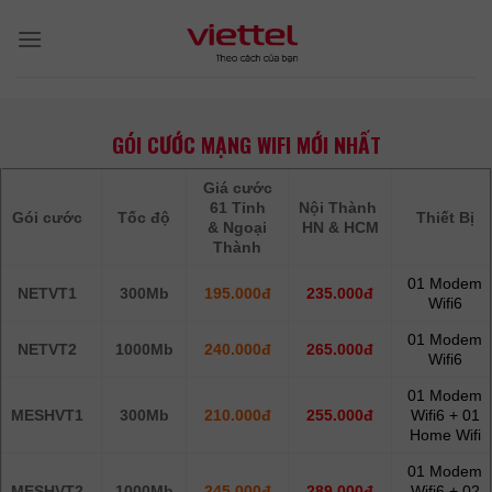
Skip
to
content
GÓI CƯỚC MẠNG WIFI MỚI NHẤT
Giá cước
61 Tỉnh
Nội Thành
Gói cước
Tốc độ
Thiết Bị
& Ngoại
HN & HCM
Thành
01 Modem
NETVT1
300Mb
195.000đ
235.000đ
Wifi6
01 Modem
NETVT2
1000Mb
240.000đ
265.000đ
Wifi6
01 Modem
MESHVT1
300Mb
210.000đ
255.000đ
Wifi6 + 01
Home Wifi
01 Modem
MESHVT2
1000Mb
245.000đ
289.000đ
Wifi6 + 02