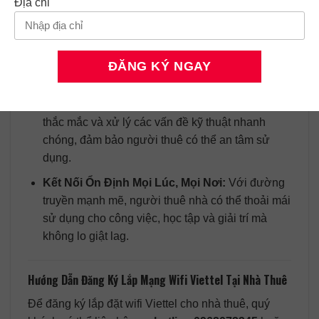
Địa chỉ
Bảo Mật Thông Tin An Toàn:
Wifi Viettel có các
lớp bảo mật tiên tiến, giúp bảo vệ thông tin cá
nhân của người dùng trước các mối đe dọa từ
internet.
Hỗ Trợ Khách Hàng 24/7:
Đội ngũ chăm sóc
khách hàng luôn sẵn sàng hỗ trợ, giải đáp mọi
thắc mắc và xử lý các vấn đề kỹ thuật nhanh
chóng, đảm bảo người thuê có thể an tâm sử
dụng.
Kết Nối Ổn Định Mọi Lúc, Mọi Nơi:
Với đường
truyền mạnh mẽ, người thuê nhà có thể thoải mái
sử dụng cho công việc, học tập và giải trí mà
không lo giật lag.
Hướng Dẫn Đăng Ký Lắp Mạng Wifi Viettel Tại Nhà Thuê
Để đăng ký lắp đặt wifi Viettel cho nhà thuê, quý