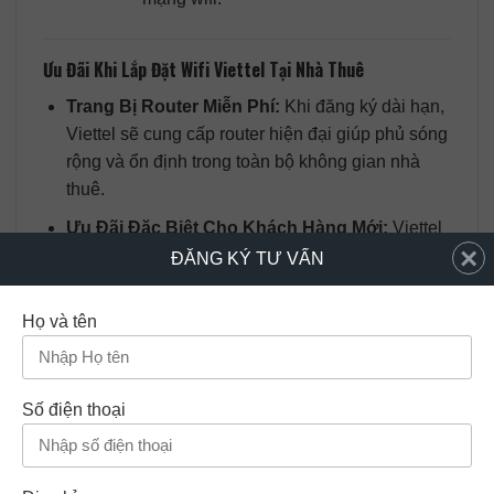
Ưu Đãi Khi Lắp Đặt Wifi Viettel Tại Nhà Thuê
Trang Bị Router Miễn Phí:
Khi đăng ký dài hạn,
Viettel sẽ cung cấp router hiện đại giúp phủ sóng
rộng và ổn định trong toàn bộ không gian nhà
thuê.
Ưu Đãi Đặc Biệt Cho Khách Hàng Mới:
Viettel
×
có nhiều chương trình khuyến mãi, giúp người
ĐĂNG KÝ TƯ VẤN
thuê nhà tiết kiệm chi phí đáng kể khi đăng ký
dịch vụ.
Họ và tên
Bảo Hành Và Hỗ Trợ Nhanh Chóng:
Các thiết
bị wifi Viettel đều được bảo hành, đồng thời hỗ
trợ 24/7, đảm bảo mọi người sử dụng ổn định.
Số điện thoại
Lợi Ích Khi Sử Dụng Wifi Viettel Tại Nhà Thuê