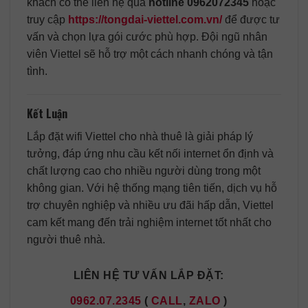
khách có thể liên hệ qua
hotline 0962072345
hoặc
truy cập
https://tongdai-viettel.com.vn/
để được tư
vấn và chọn lựa gói cước phù hợp. Đội ngũ nhân
viên Viettel sẽ hỗ trợ một cách nhanh chóng và tận
tình.
Kết Luận
Lắp đặt wifi Viettel cho nhà thuê là giải pháp lý
tưởng, đáp ứng nhu cầu kết nối internet ổn định và
chất lượng cao cho nhiều người dùng trong một
không gian. Với hệ thống mạng tiên tiến, dịch vụ hỗ
trợ chuyên nghiệp và nhiều ưu đãi hấp dẫn, Viettel
cam kết mang đến trải nghiệm internet tốt nhất cho
người thuê nhà.
LIÊN HỆ TƯ VẤN LẮP ĐẶT:
0962.07.2345
(
CALL
,
ZALO
)