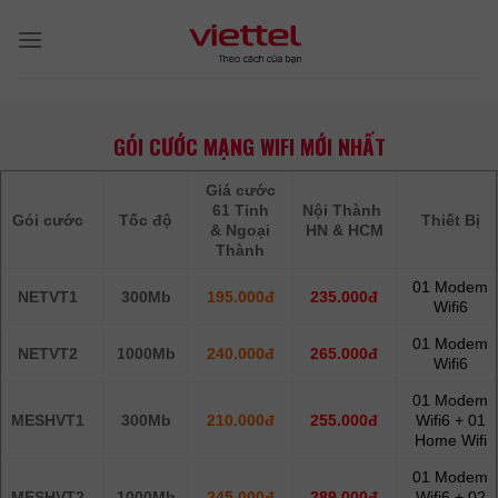
Skip
to
content
GÓI CƯỚC MẠNG WIFI MỚI NHẤT
Giá cước
61 Tỉnh
Nội Thành
Gói cước
Tốc độ
Thiết Bị
& Ngoại
HN & HCM
Thành
01 Modem
NETVT1
300Mb
195.000đ
235.000đ
Wifi6
01 Modem
NETVT2
1000Mb
240.000đ
265.000đ
Wifi6
01 Modem
MESHVT1
300Mb
210.000đ
255.000đ
Wifi6 + 01
Home Wifi
01 Modem
MESHVT2
1000Mb
245.000đ
289.000đ
Wifi6 + 02