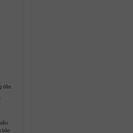
g dân.
.
miễn
ụ bảo