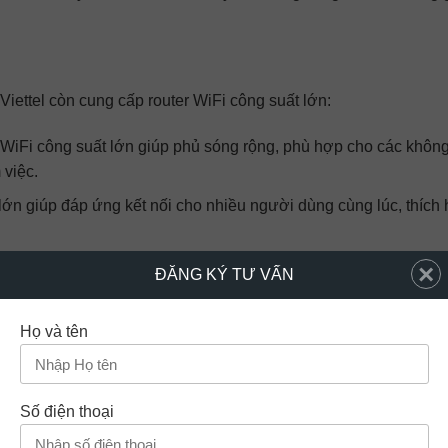
iettel còn cung cấp router WiFi công suất lớn:
 WiFi công suất lớn giúp phủ sóng rộng, phù hợp cho các không
 việc.
 lớn giúp đáp ứng kết nối cho nhiều người dùng cùng lúc, thích
×
ĐĂNG KÝ TƯ VẤN
odem hoặc có nhà nhiều tầng, Viettel cung cấp thêm các thiết
Họ và tên
óng giúp tín hiệu WiFi phủ rộng hơn, đảm bảo tín hiệu mạnh ở 
Số điện thoại
Viettel dễ dàng lắp đặt và có thể kết nối với modem chính để mở