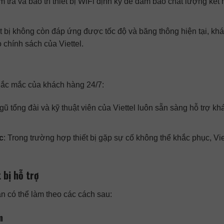
m tra và bảo trì thiết bị WiFi định kỳ để đảm bảo chất lượng kết n
ết bị không còn đáp ứng được tốc độ và băng thông hiện tại, kh
 chính sách của Viettel.
 thắc mắc của khách hàng 24/7:
ngũ tổng đài và kỹ thuật viên của Viettel luôn sẵn sàng hỗ trợ kh
c
: Trong trường hợp thiết bị gặp sự cố không thể khắc phục, Vie
 bị hỗ trợ
ạn có thể làm theo các cách sau:
m