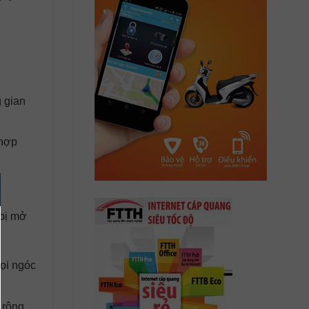
 gian
 hợp
 bị mở
mọi ngóc
 rộng