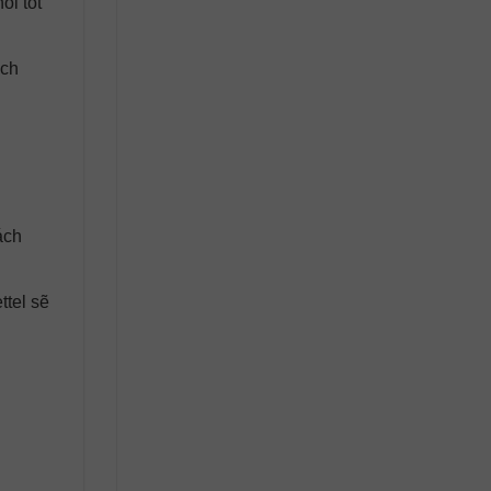
ối tốt
ách
ách
ttel sẽ