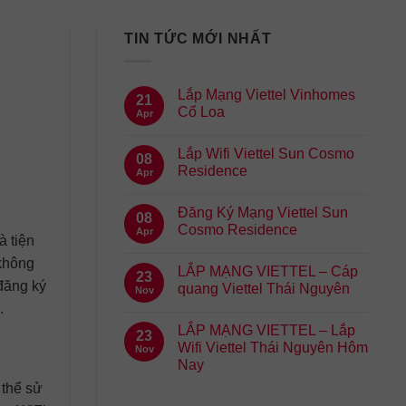
TIN TỨC MỚI NHẤT
Lắp Mạng Viettel Vinhomes
21
Cổ Loa
Apr
Lắp Wifi Viettel Sun Cosmo
08
Residence
Apr
Đăng Ký Mạng Viettel Sun
08
Cosmo Residence
Apr
à tiện
 không
LẮP MẠNG VIETTEL – Cáp
23
 đăng ký
quang Viettel Thái Nguyên
Nov
.
LẮP MẠNG VIETTEL – Lắp
23
Wifi Viettel Thái Nguyên Hôm
Nov
Nay
 thể sử