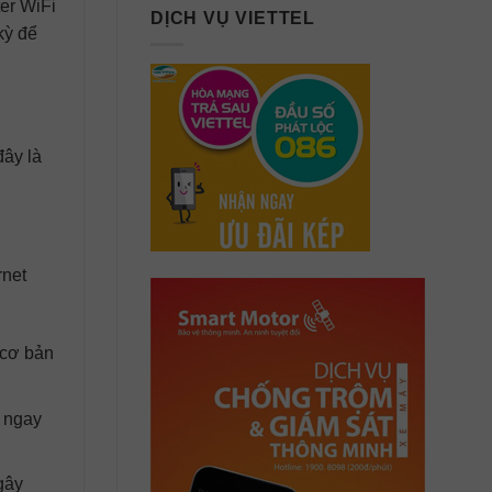
ter WiFi
DỊCH VỤ VIETTEL
kỳ để
đây là
rnet
 cơ bản
n ngay
gây