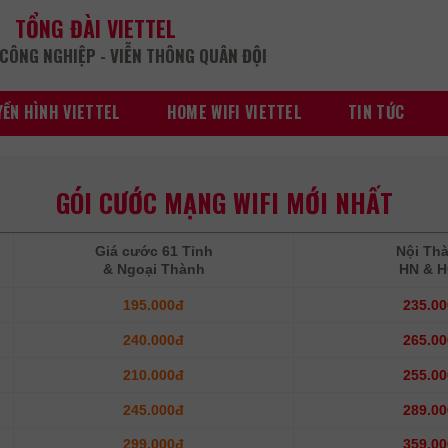
TỔNG ĐÀI VIETTEL
CÔNG NGHIỆP - VIỄN THÔNG QUÂN ĐỘI
ỀN HÌNH VIETTEL
HOME WIFI VIETTEL
TIN TỨC
GÓI CƯỚC MẠNG WIFI MỚI NHẤT
Giá cước 61 Tỉnh
Nội Th
& Ngoại Thành
HN & 
195.000đ
235.0
240.000đ
265.0
210.000đ
255.0
245.000đ
289.0
299.000đ
359.0