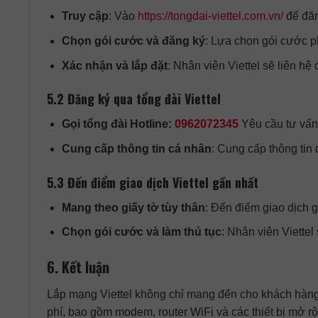
Truy cập
: Vào
https://tongdai-viettel.com.vn/
để đăn
Chọn gói cước và đăng ký
: Lựa chọn gói cước p
Xác nhận và lắp đặt
: Nhân viên Viettel sẽ liên hệ 
5.2 Đăng ký qua tổng đài Viettel
Gọi tổng đài Hotline:
0962072345
Yêu cầu tư vấn
Cung cấp thông tin cá nhân
: Cung cấp thông tin 
5.3 Đến điểm giao dịch Viettel gần nhất
Mang theo giấy tờ tùy thân
: Đến điểm giao dịch
Chọn gói cước và làm thủ tục
: Nhân viên Viette
6. Kết luận
Lắp mạng Viettel không chỉ mang đến cho khách hàng t
phí, bao gồm modem, router WiFi và các thiết bị mở rộ