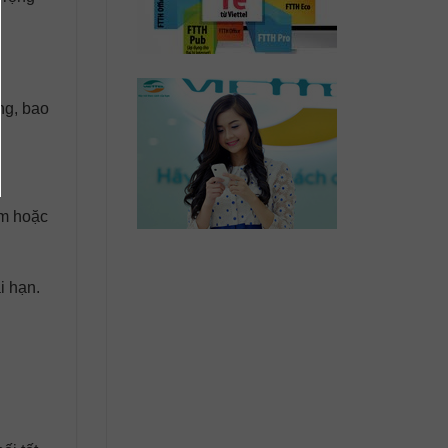
ng, bao
em hoặc
i hạn.