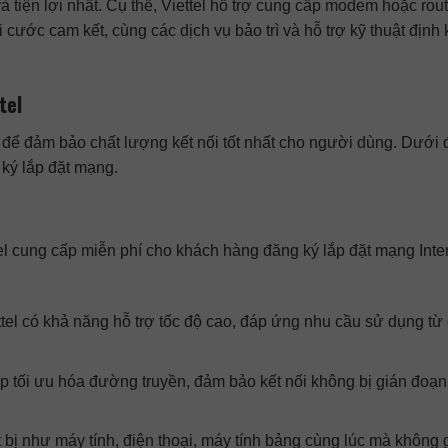
 tiện lợi nhất. Cụ thể, Viettel hỗ trợ cung cấp modem hoặc rou
cước cam kết, cùng các dịch vụ bảo trì và hỗ trợ kỹ thuật định 
tel
ao để đảm bảo chất lượng kết nối tốt nhất cho người dùng. Dưới 
 ký lắp đặt mạng.
el cung cấp miễn phí cho khách hàng đăng ký lắp đặt mạng Inte
tel có khả năng hỗ trợ tốc độ cao, đáp ứng nhu cầu sử dụng từ
p tối ưu hóa đường truyền, đảm bảo kết nối không bị gián đoạ
t bị như máy tính, điện thoại, máy tính bảng cùng lúc mà không 