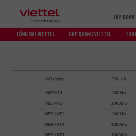
Skip
to
TẬP ĐOÀN 
content
TỔNG ĐÀI VIETTEL
CÁP QUANG VIETTEL
TRUY
Gói cước
Tốc độ
NETVT1
300Mb
NETVT2
1000Mb
MESHVT1
300Mb
MESHVT2
1000Mb
MESHVT3
1000Mb