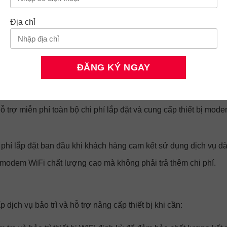
Địa chỉ
 còn mang đến nhiều ưu đãi hỗ trợ thiết bị hấp dẫn cho khách hà
g
hỗ trợ miễn phí toàn bộ chi phí lắp đặt và cung cấp thiết bị mod
 phí lắp đặt ban đầu khi khách hàng cam kết sử dụng dịch vụ dà
 modem WiFi chất lượng cao mà không phải trả thêm chi phí.
 dịch vụ bảo trì và hỗ trợ nâng cấp thiết bị khi cần: