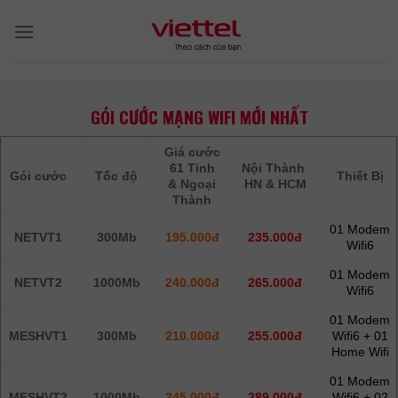
Skip
to
content
GÓI CƯỚC MẠNG WIFI MỚI NHẤT
Giá cước
61 Tỉnh
Nội Thành
Gói cước
Tốc độ
Thiết Bị
& Ngoại
HN & HCM
Thành
01 Modem
NETVT1
300Mb
195.000đ
235.000đ
Wifi6
01 Modem
NETVT2
1000Mb
240.000đ
265.000đ
Wifi6
01 Modem
MESHVT1
300Mb
210.000đ
255.000đ
Wifi6 + 01
Home Wifi
01 Modem
MESHVT2
1000Mb
245.000đ
289.000đ
Wifi6 + 02