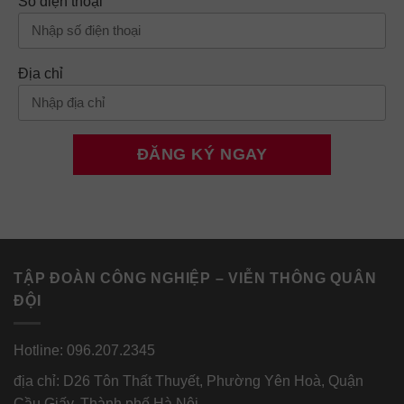
Số điện thoại
Địa chỉ
TẬP ĐOÀN CÔNG NGHIỆP – VIỄN THÔNG QUÂN
ĐỘI
Hotline: 096.207.2345
địa chỉ: D26 Tôn Thất Thuyết, Phường Yên Hoà, Quận
Cầu Giấy, Thành phố Hà Nội