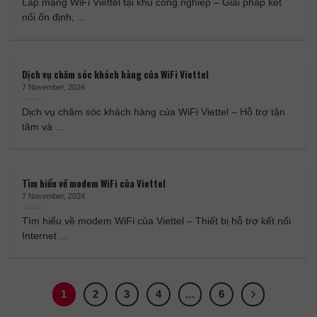
Lắp mạng WiFi Viettel tại khu công nghiệp – Giải pháp kết
nối ổn định, ...
Dịch vụ chăm sóc khách hàng của WiFi Viettel
7 November, 2024
Dịch vụ chăm sóc khách hàng của WiFi Viettel – Hỗ trợ tận
tâm và ...
Tìm hiểu về modem WiFi của Viettel
7 November, 2024
Tìm hiểu về modem WiFi của Viettel – Thiết bị hỗ trợ kết nối
Internet ...
1
2
3
4
…
6