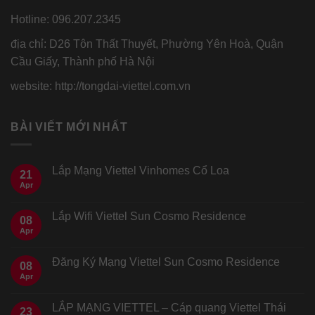
Hotline: 096.207.2345
địa chỉ: D26 Tôn Thất Thuyết, Phường Yên Hoà, Quận
Cầu Giấy, Thành phố Hà Nội
website: http://tongdai-viettel.com.vn
BÀI VIẾT MỚI NHẤT
Lắp Mạng Viettel Vinhomes Cổ Loa
21
Apr
Lắp Wifi Viettel Sun Cosmo Residence
08
Apr
Đăng Ký Mạng Viettel Sun Cosmo Residence
08
Apr
LẮP MẠNG VIETTEL – Cáp quang Viettel Thái
23