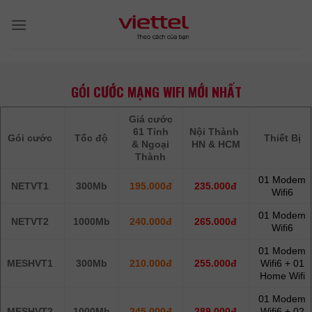
Skip
to
content
GÓI CƯỚC MẠNG WIFI MỚI NHẤT
Giá cước
61 Tỉnh
Nội Thành
Gói cước
Tốc độ
Thiết Bị
& Ngoại
HN & HCM
Thành
01 Modem
NETVT1
300Mb
195.000đ
235.000đ
Wifi6
01 Modem
NETVT2
1000Mb
240.000đ
265.000đ
Wifi6
01 Modem
MESHVT1
300Mb
210.000đ
255.000đ
Wifi6 + 01
Home Wifi
01 Modem
MESHVT2
1000Mb
245.000đ
289.000đ
Wifi6 + 02