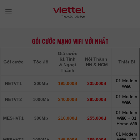
Skip
to
content
GÓI CƯỚC MẠNG WIFI MỚI NHẤT
Giá cước
61 Tỉnh
Nội Thành
Gói cước
Tốc độ
Thiết Bị
& Ngoại
HN & HCM
Thành
01 Modem
NETVT1
300Mb
195.000đ
235.000đ
Wifi6
01 Modem
NETVT2
1000Mb
240.000đ
265.000đ
Wifi6
01 Modem
MESHVT1
300Mb
210.000đ
255.000đ
Wifi6 + 01
Home Wifi
01 Modem
MESHVT2
1000Mb
245.000đ
289.000đ
Wifi6 + 02