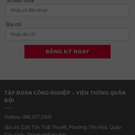
Số điện thoại
Địa chỉ
TẬP ĐOÀN CÔNG NGHIỆP – VIỄN THÔNG QUÂN
ĐỘI
Hotline: 096.207.2345
địa chỉ: D26 Tôn Thất Thuyết, Phường Yên Hoà, Quận
Cầu Giấy, Thành phố Hà Nội