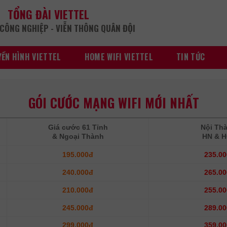
TỔNG ĐÀI VIETTEL
CÔNG NGHIỆP - VIỄN THÔNG QUÂN ĐỘI
ỀN HÌNH VIETTEL
HOME WIFI VIETTEL
TIN TỨC
GÓI CƯỚC MẠNG WIFI MỚI NHẤT
Giá cước 61 Tỉnh
Nội Th
& Ngoại Thành
HN & 
195.000đ
235.0
240.000đ
265.0
210.000đ
255.0
245.000đ
289.0
299.000đ
359.0