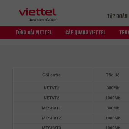
Skip
to
TẬP ĐOÀN 
content
TỔNG ĐÀI VIETTEL
CÁP QUANG VIETTEL
TRUY
Gói cước
Tốc độ
NETVT1
300Mb
NETVT2
1000Mb
MESHVT1
300Mb
MESHVT2
1000Mb
MESHVT3
1000Mb