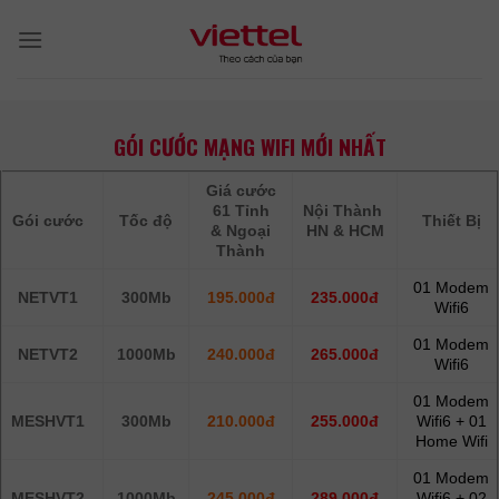
Skip
to
content
GÓI CƯỚC MẠNG WIFI MỚI NHẤT
Giá cước
61 Tỉnh
Nội Thành
Gói cước
Tốc độ
Thiết Bị
& Ngoại
HN & HCM
Thành
01 Modem
NETVT1
300Mb
195.000đ
235.000đ
Wifi6
01 Modem
NETVT2
1000Mb
240.000đ
265.000đ
Wifi6
01 Modem
MESHVT1
300Mb
210.000đ
255.000đ
Wifi6 + 01
Home Wifi
01 Modem
MESHVT2
1000Mb
245.000đ
289.000đ
Wifi6 + 02