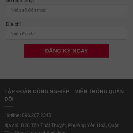
Số điện thoại
Địa chỉ
TẬP ĐOÀN CÔNG NGHIỆP – VIỄN THÔNG QUÂN
ĐỘI
Hotline: 096.207.2345
địa chỉ: D26 Tôn Thất Thuyết, Phường Yên Hoà, Quận
Cầu Giấy, Thành phố Hà Nội