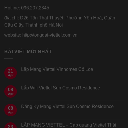
Hotline: 096.207.2345
địa chỉ: D26 Tôn Thất Thuyết, Phường Yên Hoà, Quận
Cầu Giấy, Thành phố Hà Nội
website: http://tongdai-viettel.com.vn
BÀI VIẾT MỚI NHẤT
Lắp Mạng Viettel Vinhomes Cổ Loa
21
Apr
Lắp Wifi Viettel Sun Cosmo Residence
08
Apr
Đăng Ký Mạng Viettel Sun Cosmo Residence
08
Apr
LẮP MẠNG VIETTEL – Cáp quang Viettel Thái
23