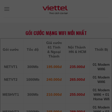
Skip
to
content
GÓI CƯỚC MẠNG WIFI MỚI NHẤT
Giá cước
61 Tỉnh
Nội Thành
Gói cước
Tốc độ
Thiết Bị
& Ngoại
HN & HCM
Thành
01 Modem
NETVT1
300Mb
195.000đ
235.000đ
Wifi6
01 Modem
NETVT2
1000Mb
240.000đ
265.000đ
Wifi6
01 Modem
MESHVT1
300Mb
210.000đ
255.000đ
Wifi6 + 01
Home Wifi
01 Modem
MESHVT2
1000Mb
245.000đ
289.000đ
Wifi6 + 02