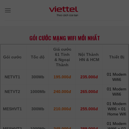
Skip
to
content
GÓI CƯỚC MẠNG WIFI MỚI NHẤT
Giá cước
61 Tỉnh
Nội Thành
Gói cước
Tốc độ
Thiết Bị
& Ngoại
HN & HCM
Thành
01 Modem
NETVT1
300Mb
195.000đ
235.000đ
Wifi6
01 Modem
NETVT2
1000Mb
240.000đ
265.000đ
Wifi6
01 Modem
MESHVT1
300Mb
210.000đ
255.000đ
Wifi6 + 01
Home Wifi
01 Modem
MESHVT2
1000Mb
245.000đ
289.000đ
Wifi6 + 02