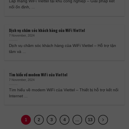
Lắp mạng WiFi Viettel tại khu công nghiệp – Giải pháp kết
nối ổn định, ...
Dịch vụ chăm sóc khách hàng của WiFi Viettel
7 November, 2024
Dịch vụ chăm sóc khách hàng của WiFi Viettel – Hỗ trợ tận
tâm và ...
Tìm hiểu về modem WiFi của Viettel
7 November, 2024
Tìm hiểu về modem WiFi của Viettel – Thiết bị hỗ trợ kết nối
Internet ...
1
2
3
4
…
13