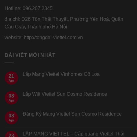
Hotline: 096.207.2345
địa chỉ: D26 Tôn Thất Thuyết, Phường Yên Hoà, Quận
Cầu Giấy, Thành phố Hà Nội
website: http://tongdai-viettel.com.vn
BÀI VIẾT MỚI NHẤT
Lắp Mạng Viettel Vinhomes Cổ Loa
21
Apr
Lắp Wifi Viettel Sun Cosmo Residence
08
Apr
Đăng Ký Mạng Viettel Sun Cosmo Residence
08
Apr
LẮP MẠNG VIETTEL – Cáp quang Viettel Thái
23