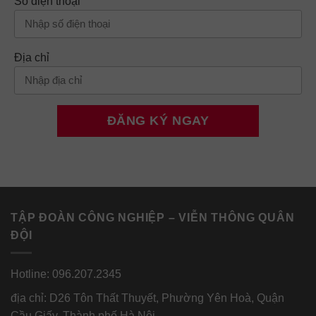
Số điện thoại
Địa chỉ
TẬP ĐOÀN CÔNG NGHIỆP – VIỄN THÔNG QUÂN
ĐỘI
Hotline: 096.207.2345
địa chỉ: D26 Tôn Thất Thuyết, Phường Yên Hoà, Quận
Cầu Giấy, Thành phố Hà Nội