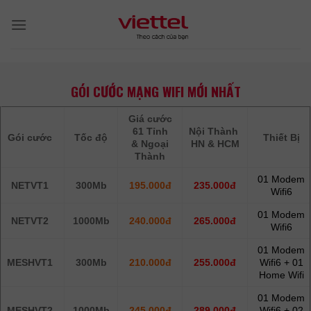
Skip
to
content
GÓI CƯỚC MẠNG WIFI MỚI NHẤT
Giá cước
61 Tỉnh
Nội Thành
Gói cước
Tốc độ
Thiết Bị
& Ngoại
HN & HCM
Thành
01 Modem
NETVT1
300Mb
195.000đ
235.000đ
Wifi6
01 Modem
NETVT2
1000Mb
240.000đ
265.000đ
Wifi6
01 Modem
MESHVT1
300Mb
210.000đ
255.000đ
Wifi6 + 01
Home Wifi
01 Modem
MESHVT2
1000Mb
245.000đ
289.000đ
Wifi6 + 02