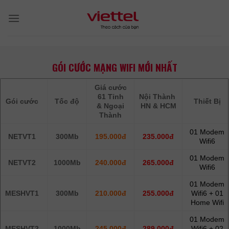
Skip
to
content
GÓI CƯỚC MẠNG WIFI MỚI NHẤT
Giá cước
61 Tỉnh
Nội Thành
Gói cước
Tốc độ
Thiết Bị
& Ngoại
HN & HCM
Thành
01 Modem
NETVT1
300Mb
195.000đ
235.000đ
Wifi6
01 Modem
NETVT2
1000Mb
240.000đ
265.000đ
Wifi6
01 Modem
MESHVT1
300Mb
210.000đ
255.000đ
Wifi6 + 01
Home Wifi
01 Modem
MESHVT2
1000Mb
245.000đ
289.000đ
Wifi6 + 02