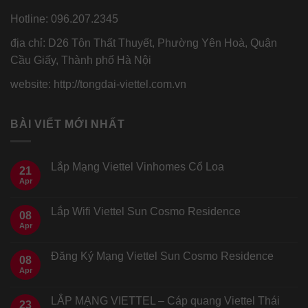
Hotline: 096.207.2345
địa chỉ: D26 Tôn Thất Thuyết, Phường Yên Hoà, Quận
Cầu Giấy, Thành phố Hà Nội
website: http://tongdai-viettel.com.vn
BÀI VIẾT MỚI NHẤT
Lắp Mạng Viettel Vinhomes Cổ Loa
21
Apr
Lắp Wifi Viettel Sun Cosmo Residence
08
Apr
Đăng Ký Mạng Viettel Sun Cosmo Residence
08
Apr
LẮP MẠNG VIETTEL – Cáp quang Viettel Thái
23