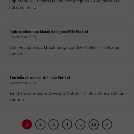
Lắp mạng WiFi Viettel tại khu công nghiệp – Giải pháp kết
nối ổn định, ...
Dịch vụ chăm sóc khách hàng của WiFi Viettel
7 November, 2024
Dịch vụ chăm sóc khách hàng của WiFi Viettel – Hỗ trợ tận
tâm và ...
Tìm hiểu về modem WiFi của Viettel
7 November, 2024
Tìm hiểu về modem WiFi của Viettel – Thiết bị hỗ trợ kết nối
Internet ...
1
2
3
4
…
13