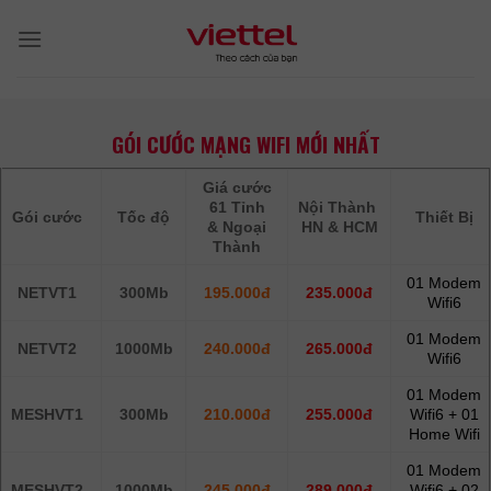
Skip
to
content
GÓI CƯỚC MẠNG WIFI MỚI NHẤT
Giá cước
61 Tỉnh
Nội Thành
Gói cước
Tốc độ
Thiết Bị
& Ngoại
HN & HCM
Thành
01 Modem
NETVT1
300Mb
195.000đ
235.000đ
Wifi6
01 Modem
NETVT2
1000Mb
240.000đ
265.000đ
Wifi6
01 Modem
MESHVT1
300Mb
210.000đ
255.000đ
Wifi6 + 01
Home Wifi
01 Modem
MESHVT2
1000Mb
245.000đ
289.000đ
Wifi6 + 02