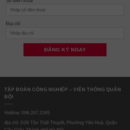
Số điện thoại
Địa chỉ
TẬP ĐOÀN CÔNG NGHIỆP – VIỄN THÔNG QUÂN
ĐỘI
Hotline: 096.207.2345
địa chỉ: D26 Tôn Thất Thuyết, Phường Yên Hoà, Quận
Cầu Giấy, Thành phố Hà Nội