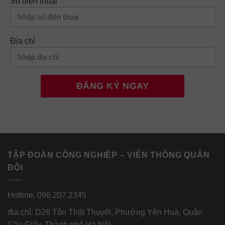
Số điện thoại
Địa chỉ
TẬP ĐOÀN CÔNG NGHIỆP – VIỄN THÔNG QUÂN
ĐỘI
Hotline: 096.207.2345
địa chỉ: D26 Tôn Thất Thuyết, Phường Yên Hoà, Quận
Cầu Giấy, Thành phố Hà Nội