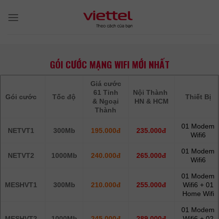
Skip
to
content
GÓI CƯỚC MẠNG WIFI MỚI NHẤT
Giá cước
61 Tỉnh
Nội Thành
Gói cước
Tốc độ
Thiết Bị
& Ngoại
HN & HCM
Thành
01 Modem
NETVT1
300Mb
195.000đ
235.000đ
Wifi6
01 Modem
NETVT2
1000Mb
240.000đ
265.000đ
Wifi6
01 Modem
MESHVT1
300Mb
210.000đ
255.000đ
Wifi6 + 01
Home Wifi
01 Modem
MESHVT2
1000Mb
245.000đ
289.000đ
Wifi6 + 02