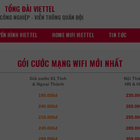
TỔNG ĐÀI VIETTEL
CÔNG NGHIỆP - VIỄN THÔNG QUÂN ĐỘI
ỀN HÌNH VIETTEL
HOME WIFI VIETTEL
TIN TỨC
GÓI CƯỚC MẠNG WIFI MỚI NHẤT
Giá cước 61 Tỉnh
Nội Th
& Ngoại Thành
HN & 
195.000đ
235.0
240.000đ
265.0
210.000đ
255.0
245.000đ
289.0
299.000đ
359.0