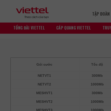
Skip
to
TẬP ĐOÀN 
content
TỔNG ĐÀI VIETTEL
CÁP QUANG VIETTEL
TRUY
Gói cước
Tốc độ
NETVT1
300Mb
NETVT2
1000Mb
MESHVT1
300Mb
MESHVT2
1000Mb
MESHVT3
1000Mb