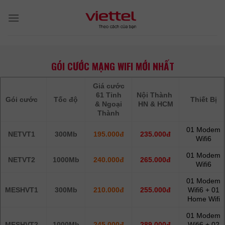
Skip
to
content
GÓI CƯỚC MẠNG WIFI MỚI NHẤT
Giá cước
61 Tỉnh
Nội Thành
Gói cước
Tốc độ
Thiết Bị
& Ngoại
HN & HCM
Thành
01 Modem
NETVT1
300Mb
195.000đ
235.000đ
Wifi6
01 Modem
NETVT2
1000Mb
240.000đ
265.000đ
Wifi6
01 Modem
MESHVT1
300Mb
210.000đ
255.000đ
Wifi6 + 01
Home Wifi
01 Modem
MESHVT2
1000Mb
245.000đ
289.000đ
Wifi6 + 02