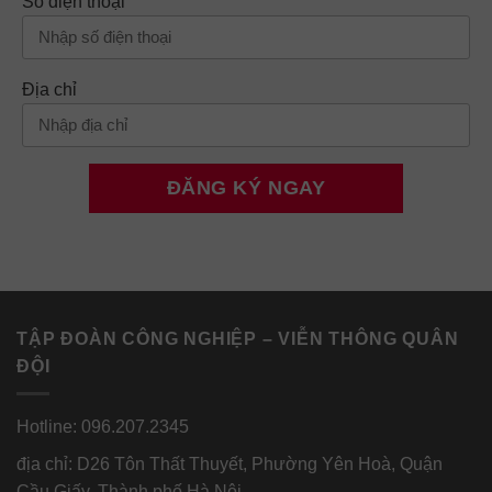
Số điện thoại
Địa chỉ
TẬP ĐOÀN CÔNG NGHIỆP – VIỄN THÔNG QUÂN
ĐỘI
Hotline: 096.207.2345
địa chỉ: D26 Tôn Thất Thuyết, Phường Yên Hoà, Quận
Cầu Giấy, Thành phố Hà Nội