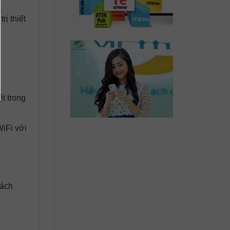
ị thiết
ệt trong
WiFi với
cách