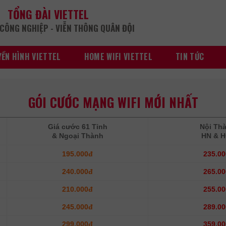
TỔNG ĐÀI VIETTEL
CÔNG NGHIỆP - VIỄN THÔNG QUÂN ĐỘI
ỀN HÌNH VIETTEL
HOME WIFI VIETTEL
TIN TỨC
GÓI CƯỚC MẠNG WIFI MỚI NHẤT
Giá cước 61 Tỉnh
Nội Th
& Ngoại Thành
HN & 
195.000đ
235.0
240.000đ
265.0
210.000đ
255.0
245.000đ
289.0
299.000đ
359.0