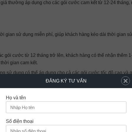
 giá thường áp dụng cho các gói cước cam kết từ 12-24 tháng,
hời gian sử dụng miễn phí, giúp khách hàng kéo dài thời gian s
ác gói cước từ 12 tháng trở lên, khách hàng có thể nhận thêm 1
thời gian cam kết.
áng sử dụng có thể áp dụng cho cả các gói cước tốc độ cao và g
×
ó thể tận hưởng ưu đãi.
ĐĂNG KÝ TƯ VẤN
Họ và tên
Giáng sinh, Viettel thường tặng kèm các món quà ý nghĩa khi 
Số điện thoại
ợc các phần quà công nghệ như tai nghe Bluetooth, pin sạc d