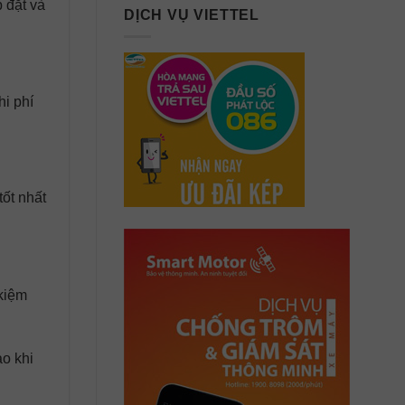
p đặt và
DỊCH VỤ VIETTEL
hi phí
ốt nhất
 kiệm
o khi