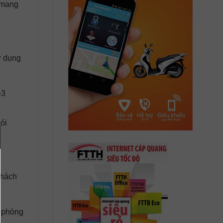
 mang
ử dụng
-3
ói
khách
ự phòng