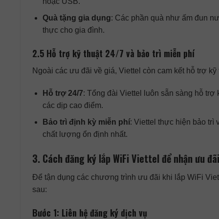
hoặc USB.
Quà tặng gia dụng
: Các phần quà như ấm đun nướ
thực cho gia đình.
2.5 Hỗ trợ kỹ thuật 24/7 và bảo trì miễn phí
Ngoài các ưu đãi về giá, Viettel còn cam kết hỗ trợ kỹ 
Hỗ trợ 24/7
: Tổng đài Viettel luôn sẵn sàng hỗ trợ
các dịp cao điểm.
Bảo trì định kỳ miễn phí
: Viettel thực hiện bảo tr
chất lượng ổn định nhất.
3. Cách đăng ký lắp WiFi Viettel để nhận ưu đãi
Để tận dụng các chương trình ưu đãi khi lắp WiFi Viet
sau:
Bước 1: Liên hệ đăng ký dịch vụ