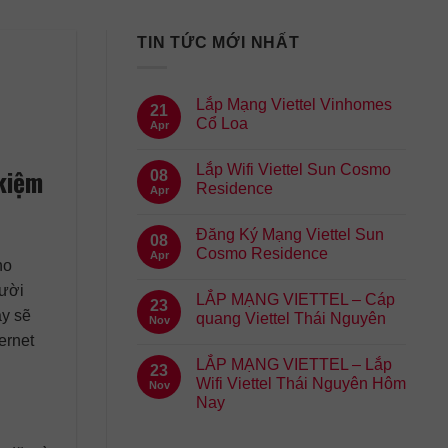
TIN TỨC MỚI NHẤT
Lắp Mạng Viettel Vinhomes
21
Cổ Loa
Apr
Lắp Wifi Viettel Sun Cosmo
 kiệm
08
Residence
Apr
Đăng Ký Mạng Viettel Sun
08
Cosmo Residence
Apr
ho
gười
LẮP MẠNG VIETTEL – Cáp
23
ày sẽ
quang Viettel Thái Nguyên
Nov
ernet
LẮP MẠNG VIETTEL – Lắp
23
Wifi Viettel Thái Nguyên Hôm
Nov
Nay