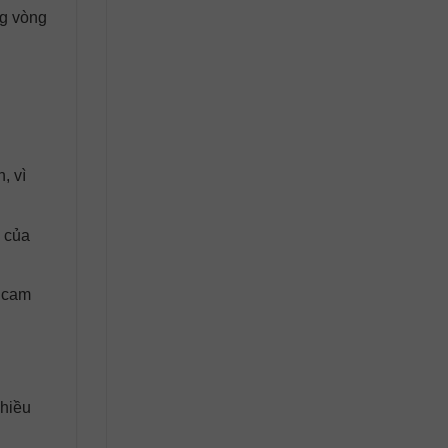
ng vòng
, vì
 của
n cam
nhiều