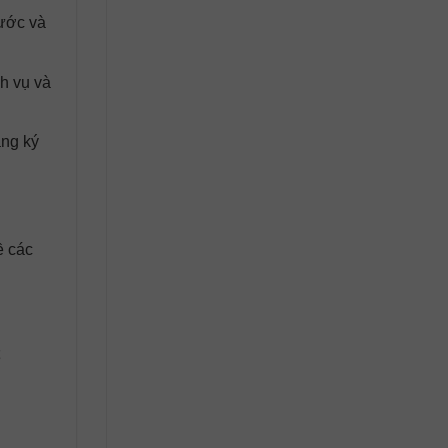
cước và
h vụ và
ăng ký
ề các
ể