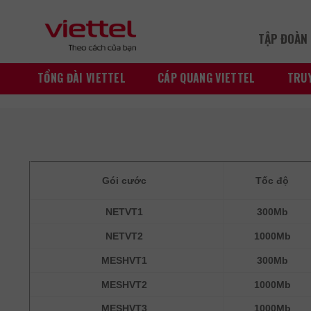
Skip
to
TẬP ĐOÀN 
content
TỔNG ĐÀI VIETTEL
CÁP QUANG VIETTEL
TRUY
Gói cước
Tốc độ
NETVT1
300Mb
NETVT2
1000Mb
MESHVT1
300Mb
MESHVT2
1000Mb
MESHVT3
1000Mb