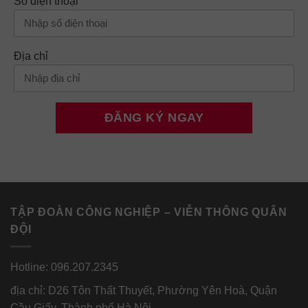
Số điện thoại
Địa chỉ
TẬP ĐOÀN CÔNG NGHIỆP – VIỄN THÔNG QUÂN
ĐỘI
Hotline: 096.207.2345
địa chỉ: D26 Tôn Thất Thuyết, Phường Yên Hoà, Quận
Cầu Giấy, Thành phố Hà Nội