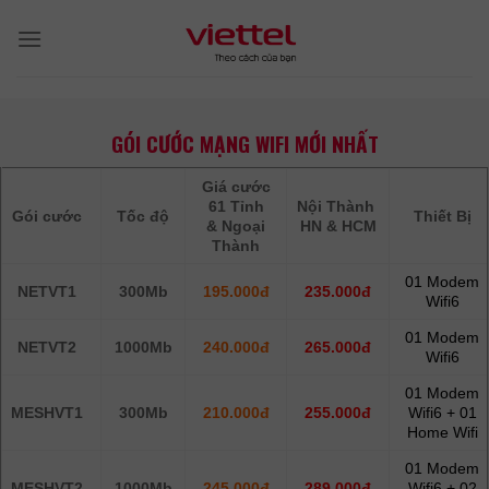
Skip
to
content
GÓI CƯỚC MẠNG WIFI MỚI NHẤT
Giá cước
61 Tỉnh
Nội Thành
Gói cước
Tốc độ
Thiết Bị
& Ngoại
HN & HCM
Thành
01 Modem
NETVT1
300Mb
195.000đ
235.000đ
Wifi6
01 Modem
NETVT2
1000Mb
240.000đ
265.000đ
Wifi6
01 Modem
MESHVT1
300Mb
210.000đ
255.000đ
Wifi6 + 01
Home Wifi
01 Modem
MESHVT2
1000Mb
245.000đ
289.000đ
Wifi6 + 02