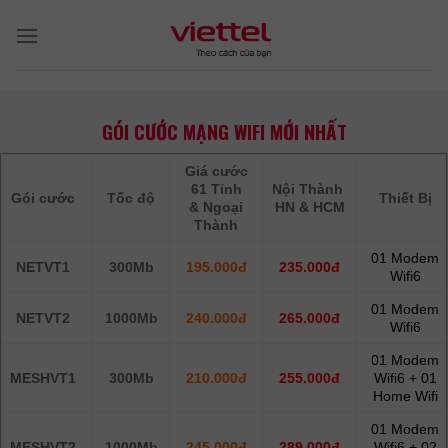
Skip
to
content
GÓI CƯỚC MẠNG WIFI MỚI NHẤT
Giá cước
61 Tỉnh
Nội Thành
Gói cước
Tốc độ
Thiết Bị
& Ngoại
HN & HCM
Thành
01 Modem
NETVT1
300Mb
195.000đ
235.000đ
Wifi6
01 Modem
NETVT2
1000Mb
240.000đ
265.000đ
Wifi6
01 Modem
MESHVT1
300Mb
210.000đ
255.000đ
Wifi6 + 01
Home Wifi
01 Modem
MESHVT2
1000Mb
245.000đ
289.000đ
Wifi6 + 02