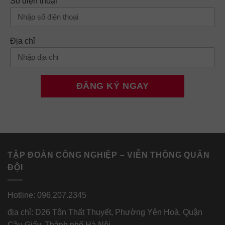
Số điện thoại
Địa chỉ
TẬP ĐOÀN CÔNG NGHIỆP – VIỄN THÔNG QUÂN
ĐỘI
Hotline: 096.207.2345
địa chỉ: D26 Tôn Thất Thuyết, Phường Yên Hoà, Quận
Cầu Giấy, Thành phố Hà Nội