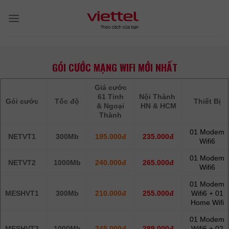
Skip
to
content
GÓI CƯỚC MẠNG WIFI MỚI NHẤT
Giá cước
61 Tỉnh
Nội Thành
Gói cước
Tốc độ
Thiết Bị
& Ngoại
HN & HCM
Thành
01 Modem
NETVT1
300Mb
195.000đ
235.000đ
Wifi6
01 Modem
NETVT2
1000Mb
240.000đ
265.000đ
Wifi6
01 Modem
MESHVT1
300Mb
210.000đ
255.000đ
Wifi6 + 01
Home Wifi
01 Modem
MESHVT2
1000Mb
245.000đ
289.000đ
Wifi6 + 02