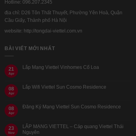
Hotline: 096.207.2345
địa chỉ: D26 Tôn Thất Thuyết, Phường Yên Hoà, Quận
Cầu Giấy, Thành phố Hà Nội
website: http://tongdai-viettel.com.vn
BÀI VIẾT MỚI NHẤT
Lắp Mạng Viettel Vinhomes Cổ Loa
21
Apr
Lắp Wifi Viettel Sun Cosmo Residence
08
Apr
Đăng Ký Mạng Viettel Sun Cosmo Residence
08
Apr
LẮP MẠNG VIETTEL – Cáp quang Viettel Thái
23
Nguyên
Nov